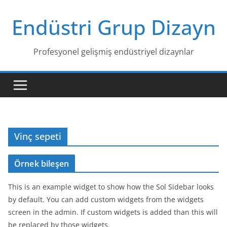
Skip
Endüstri Grup Dizayn
to
content
Profesyonel gelişmiş endüstriyel dizaynlar
Vinç sepeti
Örnek bileşen
This is an example widget to show how the Sol Sidebar looks
by default. You can add custom widgets from the widgets
screen in the admin. If custom widgets is added than this will
be replaced by those widgets.