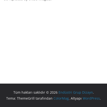
Tüm hakları saklıdır © 2026
Endüstri Grup Dizayn
.
Tema: ThemeGrill tarafından
ColorMag
. Altyapı
WordPress
.