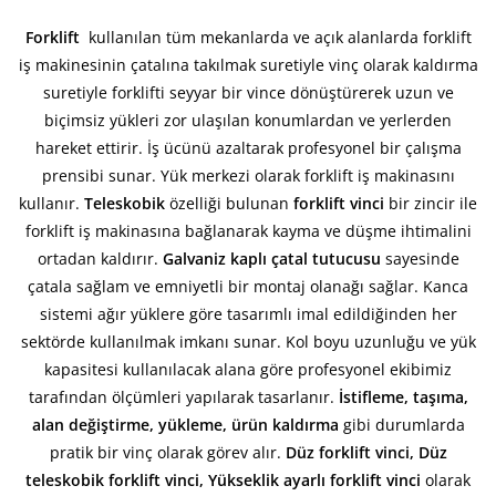
Forklift
kullanılan tüm mekanlarda ve açık alanlarda forklift
iş makinesinin çatalına takılmak suretiyle vinç olarak kaldırma
suretiyle forklifti seyyar bir vince dönüştürerek uzun ve
biçimsiz yükleri zor ulaşılan konumlardan ve yerlerden
hareket ettirir. İş ücünü azaltarak profesyonel bir çalışma
prensibi sunar. Yük merkezi olarak forklift iş makinasını
kullanır.
Teleskobik
özelliği bulunan
forklift vinci
bir zincir ile
forklift iş makinasına bağlanarak kayma ve düşme ihtimalini
ortadan kaldırır.
Galvaniz kaplı çatal tutucusu
sayesinde
çatala sağlam ve emniyetli bir montaj olanağı sağlar. Kanca
sistemi ağır yüklere göre tasarımlı imal edildiğinden her
sektörde kullanılmak imkanı sunar. Kol boyu uzunluğu ve yük
kapasitesi kullanılacak alana göre profesyonel ekibimiz
tarafından ölçümleri yapılarak tasarlanır.
İstifleme, taşıma,
alan değiştirme, yükleme, ürün kaldırma
gibi durumlarda
pratik bir vinç olarak görev alır.
Düz forklift vinci, Düz
teleskobik forklift vinci, Yükseklik ayarlı forklift vinci
olarak