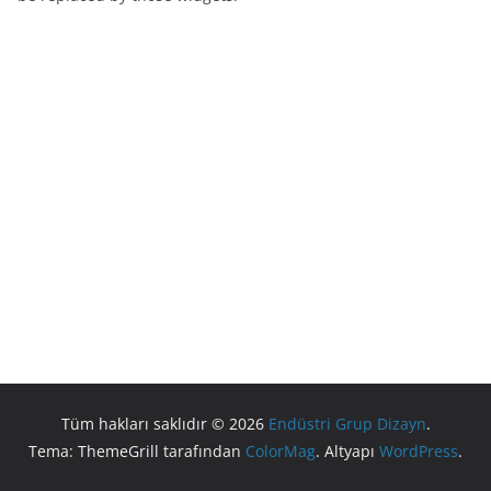
Tüm hakları saklıdır © 2026
Endüstri Grup Dizayn
.
Tema: ThemeGrill tarafından
ColorMag
. Altyapı
WordPress
.