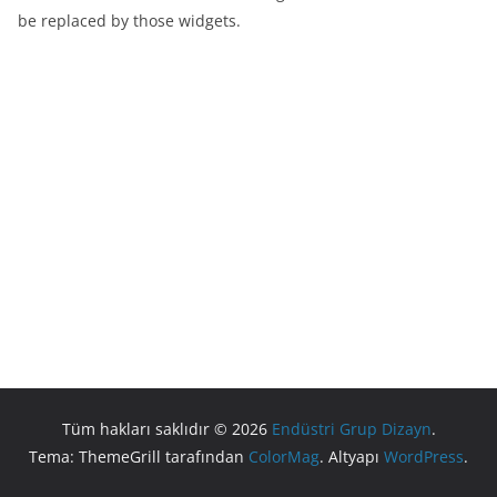
be replaced by those widgets.
Tüm hakları saklıdır © 2026
Endüstri Grup Dizayn
.
Tema: ThemeGrill tarafından
ColorMag
. Altyapı
WordPress
.