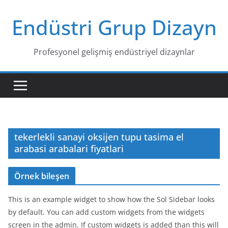
Skip
Endüstri Grup Dizayn
to
content
Profesyonel gelişmiş endüstriyel dizaynlar
tekerlekli sanayi oksijen tupu tasima el
arabasi arabalari fiyatlari
Örnek bileşen
This is an example widget to show how the Sol Sidebar looks
by default. You can add custom widgets from the widgets
screen in the admin. If custom widgets is added than this will