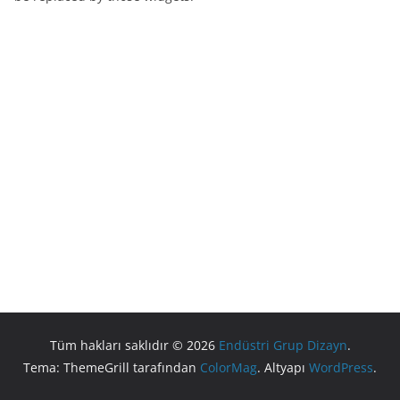
Tüm hakları saklıdır © 2026
Endüstri Grup Dizayn
.
Tema: ThemeGrill tarafından
ColorMag
. Altyapı
WordPress
.