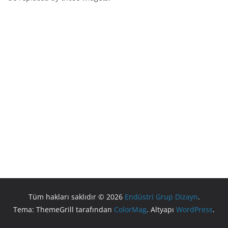
Tüm hakları saklıdır © 2026
Endüstri Grup Dizayn
.
Tema: ThemeGrill tarafından
ColorMag
. Altyapı
WordPress
.