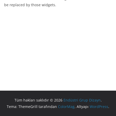
be replaced by those widgets.
Tüm hakları saklıdır © 2026
Endüstri Grup Dizayn
.
Tema: ThemeGrill tarafından
ColorMag
. Altyapı
WordPress
.