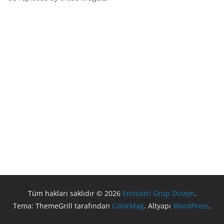
Tüm hakları saklıdır © 2026
Endüstri Grup Dizayn
.
Tema: ThemeGrill tarafından
ColorMag
. Altyapı
WordPress
.