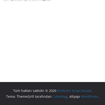
Tüm hakları saklıdır © 2026
Endüstri Grup Dizayn
.
Tema: ThemeGrill tarafından
ColorMag
. Altyapı
WordPress
.