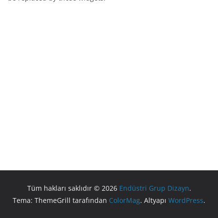
Tüm hakları saklıdır © 2026
Endüstri Grup Dizayn
.
Tema: ThemeGrill tarafından
ColorMag
. Altyapı
WordPress
.