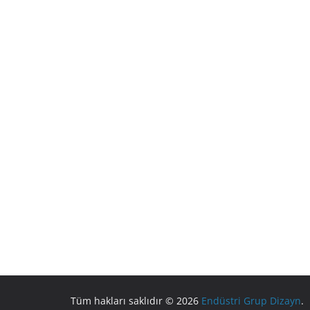
Tüm hakları saklıdır © 2026
Endüstri Grup Dizayn
.