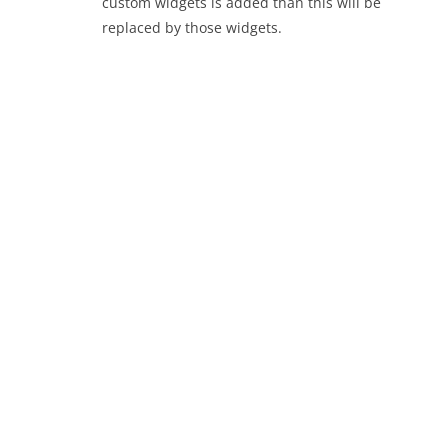
custom widgets is added than this will be
replaced by those widgets.